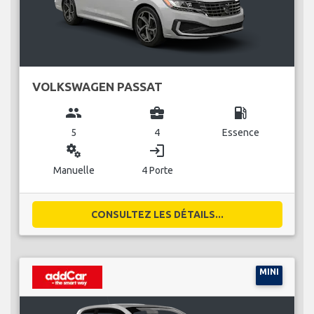
VOLKSWAGEN PASSAT
group
business_center
local_gas_station
5
4
Essence
miscellaneous_services
login
Manuelle
4 Porte
CONSULTEZ LES DÉTAILS...
MINI