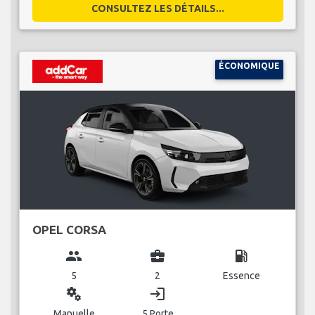
CONSULTEZ LES DÉTAILS...
ÉCONOMIQUE
OPEL CORSA
group
business_center
local_gas_station
5
2
Essence
miscellaneous_services
login
Manuelle
5 Porte