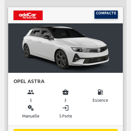
COMPACTE
OPEL ASTRA
group
business_center
local_gas_station
5
3
Essence
miscellaneous_services
login
Manuelle
5 Porte