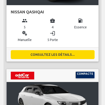
NISSAN QASHQAI
group
business_center
local_gas_station
5
4
Essence
miscellaneous_services
login
Manuelle
5 Porte
CONSULTEZ LES DÉTAILS...
COMPACTE