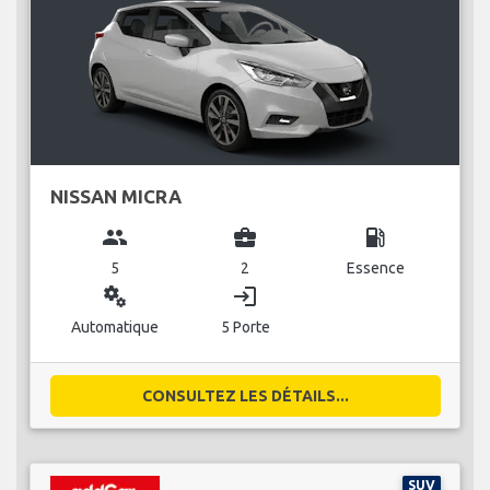
NISSAN MICRA
group
business_center
local_gas_station
5
2
Essence
miscellaneous_services
login
Automatique
5 Porte
CONSULTEZ LES DÉTAILS...
SUV