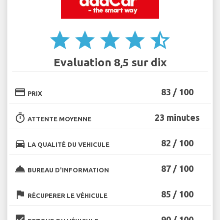
star
star
star
star
star_half
Evaluation 8,5 sur dix
credit_card
83 / 100
PRIX
timer
23 minutes
ATTENTE MOYENNE
directions_car
82 / 100
LA QUALITÉ DU VEHICULE
room_service
87 / 100
BUREAU D'INFORMATION
flag
85 / 100
RÉCUPERER LE VÉHICULE
beenhere
90 / 100