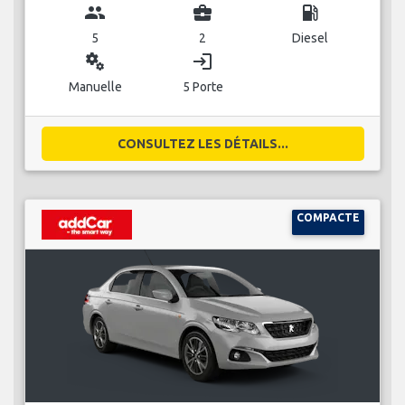
group
business_center
local_gas_station
5
2
Diesel
miscellaneous_services
login
Manuelle
5 Porte
CONSULTEZ LES DÉTAILS...
COMPACTE