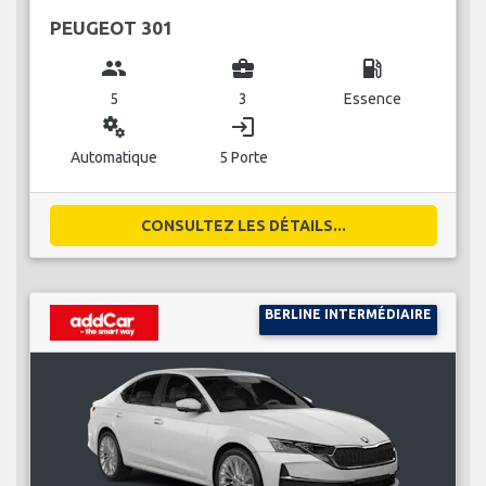
PEUGEOT 301
group
business_center
local_gas_station
5
3
Essence
miscellaneous_services
login
Automatique
5 Porte
CONSULTEZ LES DÉTAILS...
BERLINE INTERMÉDIAIRE