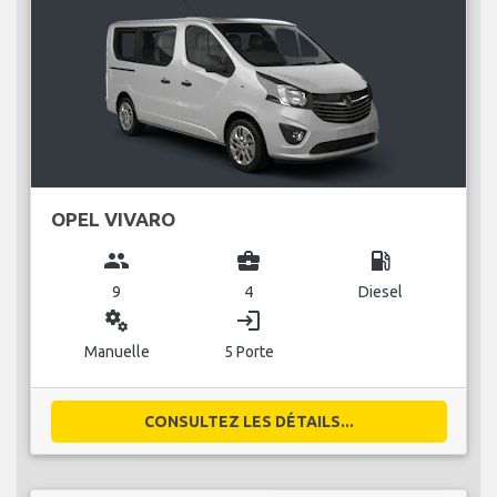
OPEL VIVARO
group
business_center
local_gas_station
9
4
Diesel
miscellaneous_services
login
Manuelle
5 Porte
CONSULTEZ LES DÉTAILS...