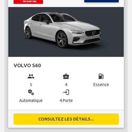
VOLVO S60
group
business_center
local_gas_station
5
4
Essence
miscellaneous_services
login
Automatique
4 Porte
CONSULTEZ LES DÉTAILS...