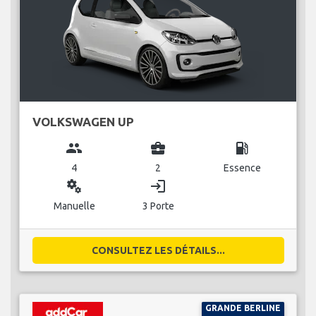
VOLKSWAGEN UP
group
business_center
local_gas_station
4
2
Essence
miscellaneous_services
login
Manuelle
3 Porte
CONSULTEZ LES DÉTAILS...
GRANDE BERLINE