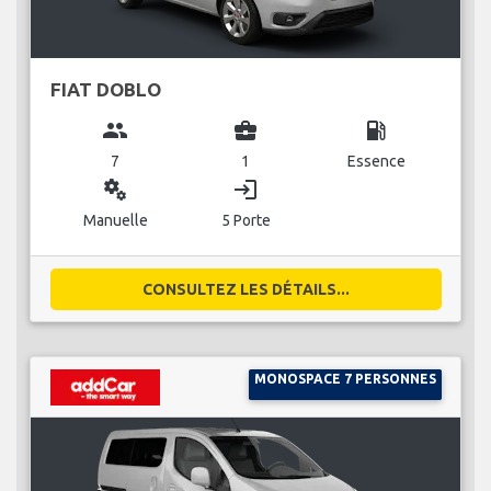
FIAT DOBLO
group
business_center
local_gas_station
7
1
Essence
miscellaneous_services
login
Manuelle
5 Porte
CONSULTEZ LES DÉTAILS...
MONOSPACE 7 PERSONNES