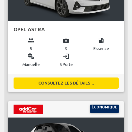
OPEL ASTRA
group
business_center
local_gas_station
5
3
Essence
miscellaneous_services
login
Manuelle
5 Porte
CONSULTEZ LES DÉTAILS...
ÉCONOMIQUE