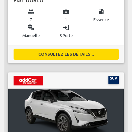
FIAT DOBLO
group
business_center
local_gas_station
7
1
Essence
miscellaneous_services
login
Manuelle
5 Porte
CONSULTEZ LES DÉTAILS...
SUV