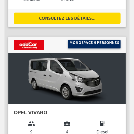
CONSULTEZ LES DÉTAILS...
MONOSPACE 9 PERSONNES
OPEL VIVARO
group
business_center
local_gas_station
9
4
Diesel