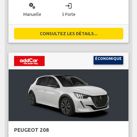
miscellaneous_services
login
Manuelle
5 Porte
CONSULTEZ LES DÉTAILS...
ÉCONOMIQUE
PEUGEOT 208