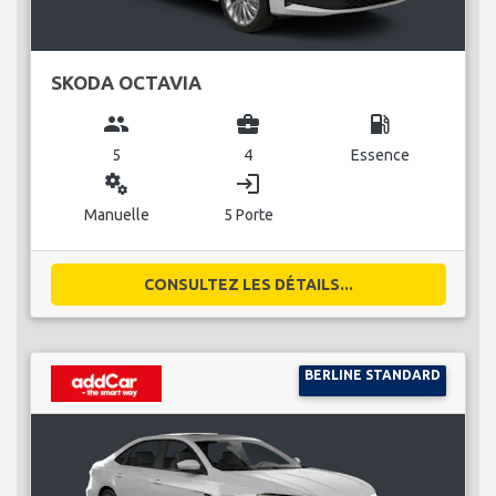
SKODA OCTAVIA
group
business_center
local_gas_station
5
4
Essence
miscellaneous_services
login
Manuelle
5 Porte
CONSULTEZ LES DÉTAILS...
BERLINE STANDARD