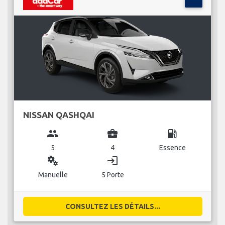
NISSAN QASHQAI
group
business_center
local_gas_station
5
4
Essence
miscellaneous_services
login
Manuelle
5 Porte
CONSULTEZ LES DÉTAILS...