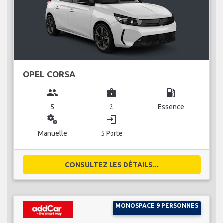
OPEL CORSA
group
business_center
local_gas_station
5
2
Essence
miscellaneous_services
login
Manuelle
5 Porte
CONSULTEZ LES DÉTAILS...
MONOSPACE 9 PERSONNES