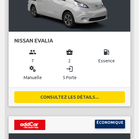
NISSAN EVALIA
group
business_center
local_gas_station
7
2
Essence
miscellaneous_services
login
Manuelle
5 Porte
CONSULTEZ LES DÉTAILS...
ÉCONOMIQUE