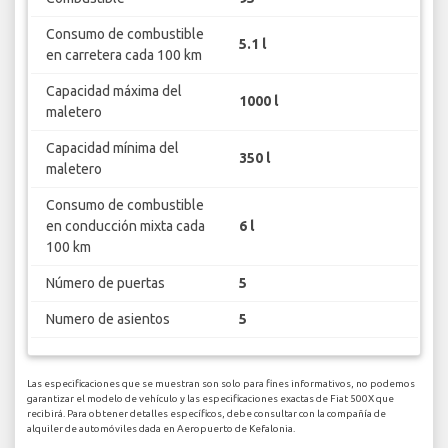
Consumo de combustible
5.1 l
en carretera cada 100 km
Capacidad máxima del
1000 l
maletero
Capacidad mínima del
350 l
maletero
Consumo de combustible
en conducción mixta cada
6 l
100 km
Número de puertas
5
Numero de asientos
5
Las especificaciones que se muestran son solo para fines informativos, no podemos
garantizar el modelo de vehículo y las especificaciones exactas de Fiat 500X que
recibirá. Para obtener detalles específicos, debe consultar con la compañía de
alquiler de automóviles dada en Aeropuerto de Kefalonia.