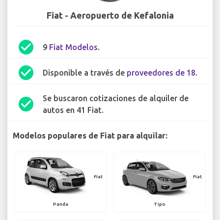
Fiat - Aeropuerto de Kefalonia
check_circle
9
Fiat Modelos
.
check_circle
Disponible a través de
proveedores de 18
.
Se buscaron cotizaciones de alquiler de
check_circle
autos en 41 Fiat.
Modelos populares de Fiat para alquilar:
Fiat
Fiat
Panda
Tipo