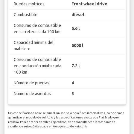
Ruedas motrices
Front wheel drive
Combustible
diesel
Consumo de combustible
6.6 l
en carretera cada 100 km
Capacidad mínima del
6000 l
maletero
Consumo de combustible
en conducción mixta cada
7.2 l
100 km
Número de puertas
4
Numero de asientos
3
Las especificaciones que se muestran son solo para fines informativos, no podemos
garantizar el modelo de vehículo y las especificaciones exactas de Fiat Scudo que
recibirá. Para obtener detalles específicos, debe consultar con la compañía de
alquiler de automóviles dada en Aeropuerto de Kefalonia.