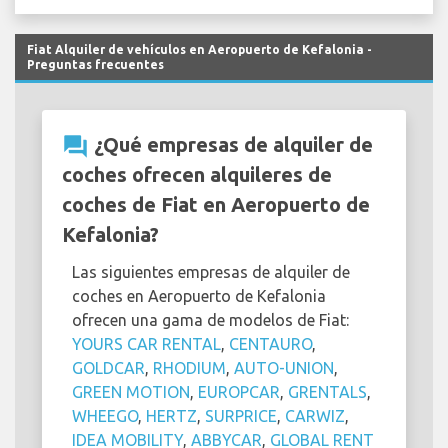
Fiat Alquiler de vehículos en Aeropuerto de Kefalonia -
Preguntas frecuentes
question_answer
¿Qué empresas de alquiler de
coches ofrecen alquileres de
coches de Fiat en Aeropuerto de
Kefalonia?
Las siguientes empresas de alquiler de
coches en Aeropuerto de Kefalonia
ofrecen una gama de modelos de Fiat:
YOURS CAR RENTAL
,
CENTAURO
,
GOLDCAR
,
RHODIUM
,
AUTO-UNION
,
GREEN MOTION
,
EUROPCAR
,
GRENTALS
,
WHEEGO
,
HERTZ
,
SURPRICE
,
CARWIZ
,
IDEA MOBILITY
,
ABBYCAR
,
GLOBAL RENT